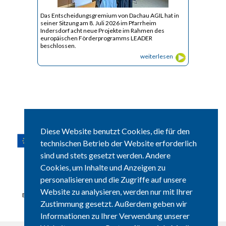
Das Entscheidungsgremium von Dachau AGIL hat in
seiner Sitzung am 8. Juli 2026 im Pfarrheim
Indersdorf acht neue Projekte im Rahmen des
europäischen Förderprogramms LEADER
beschlossen.
weiterlesen
Diese Website benutzt Cookies, die für den
technischen Betrieb der Website erforderlich
sind und stets gesetzt werden. Andere
Ein im Rahmen des GAP-Strategieplans Deutschland 2023 – 2027
gefördertes Projekt im Freistaat Bayern.
Cookies, um Inhalte und Anzeigen zu
personalisieren und die Zugriffe auf unsere
Ziel: Steuerung, Bearbeitung und Evaluierung der Lokalen
Entwicklungsstrategie einschließlich Öffentlichkeitsarbeit und
Website zu analysieren, werden nur mit Ihrer
Bewusstseinsbildung für LEADER sowie Vernetzung von regionalen
Zustimmung gesetzt. Außerdem geben wir
Akteuren und Interessenträgern. (
Zur LEADER-Erläuterungstafel
)
Informationen zu Ihrer Verwendung unserer