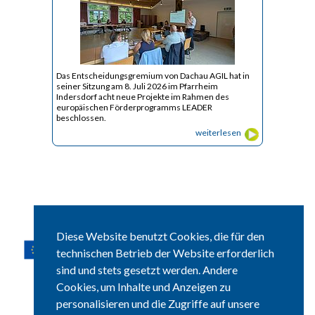
Das Entscheidungsgremium von Dachau AGIL hat in
seiner Sitzung am 8. Juli 2026 im Pfarrheim
Indersdorf acht neue Projekte im Rahmen des
europäischen Förderprogramms LEADER
beschlossen.
weiterlesen
Diese Website benutzt Cookies, die für den
technischen Betrieb der Website erforderlich
sind und stets gesetzt werden. Andere
Ein im Rahmen des GAP-Strategieplans Deutschland 2023 – 2027
gefördertes Projekt im Freistaat Bayern.
Cookies, um Inhalte und Anzeigen zu
personalisieren und die Zugriffe auf unsere
Ziel: Steuerung, Bearbeitung und Evaluierung der Lokalen
Entwicklungsstrategie einschließlich Öffentlichkeitsarbeit und