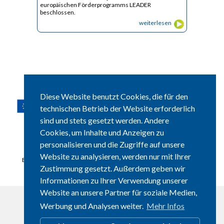
europäischen Förderprogramms LEADER
beschlossen.
weiterlesen
Diese Website benutzt Cookies, die für den
technischen Betrieb der Website erforderlich
sind und stets gesetzt werden. Andere
Ein im Rahmen des GAP-Strategieplans Deutschland 2023 – 2027
gefördertes Projekt im Freistaat Bayern.
Cookies, um Inhalte und Anzeigen zu
personalisieren und die Zugriffe auf unsere
Ziel: Steuerung, Bearbeitung und Evaluierung der Lokalen
Entwicklungsstrategie einschließlich Öffentlichkeitsarbeit und
Website zu analysieren, werden nur mit Ihrer
Bewusstseinsbildung für LEADER sowie Vernetzung von regionalen
Zustimmung gesetzt. Außerdem geben wir
Akteuren und Interessenträgern. (
Zur LEADER-Erläuterungstafel
)
Informationen zu Ihrer Verwendung unserer
Website an unsere Partner für soziale Medien,
Werbung und Analysen weiter.
Mehr Infos
Kontakt
Presse
Sitemap